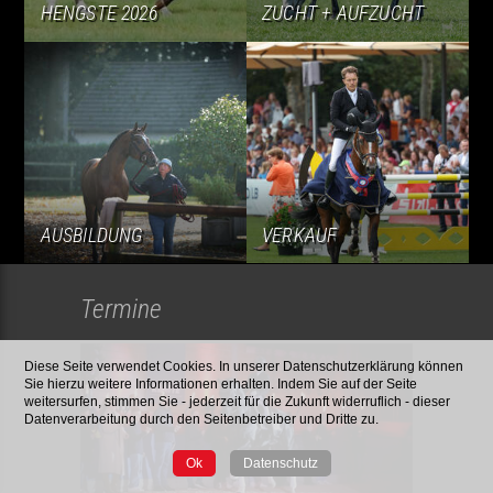
HENGSTE 2026
ZUCHT + AUFZUCHT
AUSBILDUNG
VERKAUF
Termine
Diese Seite verwendet Cookies. In unserer Datenschutzerklärung können
Sie hierzu weitere Informationen erhalten. Indem Sie auf der Seite
weitersurfen, stimmen Sie - jederzeit für die Zukunft widerruflich - dieser
Datenverarbeitung durch den Seitenbetreiber und Dritte zu.
Ok
Datenschutz