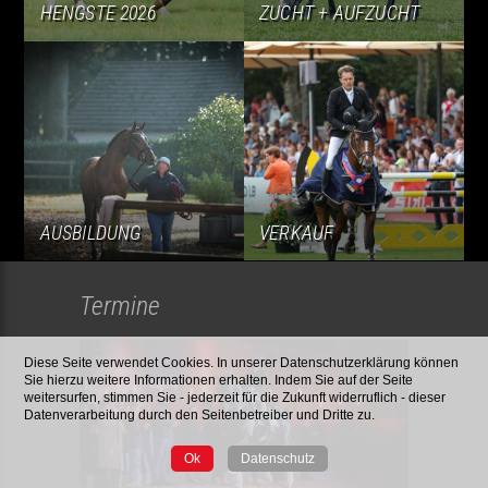
HENGSTE 2026
ZUCHT + AUFZUCHT
AUSBILDUNG
VERKAUF
Termine
Diese Seite verwendet Cookies. In unserer Datenschutzerklärung können
Sie hierzu weitere Informationen erhalten. Indem Sie auf der Seite
weitersurfen, stimmen Sie - jederzeit für die Zukunft widerruflich - dieser
Datenverarbeitung durch den Seitenbetreiber und Dritte zu.
Ok
Datenschutz