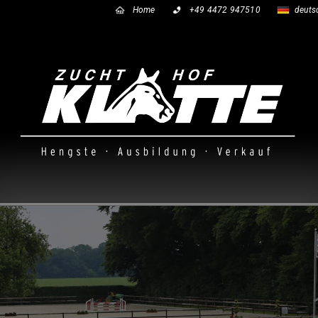
Home
+49 4472 947510
deuts