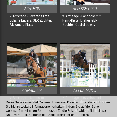
AGATHON
ALTESSE GOLD
v. Armitage - Levantos I mit
v. Armitage - Landgold mit
Juliane Enders, GER Züchter:
Hans-Dieter Dreher, GER
Alexandra Klatte
Züchter: Gestüt Lewitz
ANNALOTTA
APPEARANCE
v. Armitage - Ramino mit
v. Armitage - Levantos I int.
Sarah Ander, GER Züchter:
siegreich in der Youngstertour
Diese Seite verwendet Cookies. In unserer Datenschutzerklärung können
Josef Bockhorst
mit Johannes & Marcus
Sie hierzu weitere Informationen erhalten. Indem Sie auf der Seite
Ehning, GER Züchter: Hans
weitersurfen, stimmen Sie - jederzeit für die Zukunft widerruflich - dieser
Völkerding
Datenverarbeitung durch den Seitenbetreiber und Dritte zu.